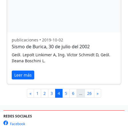
publicaciones • 2019-10-02
Sismo de Burica, 30 de julio del 2002
Geól. Lepolt Linkimer A, Ing. Víctor Schmidt D, Geól.
Ileana Boschini L.
Leer más
«
1
2
3
4
5
6
…
26
»
REDES SOCIALES
Facebook