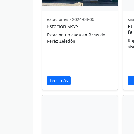
estaciones • 2024-03-06
sis
Estación SRVS
Ru
fa
Estación ubicada en Rivas de
Rup
Peréz Zeledón.
sí
Leer más
L