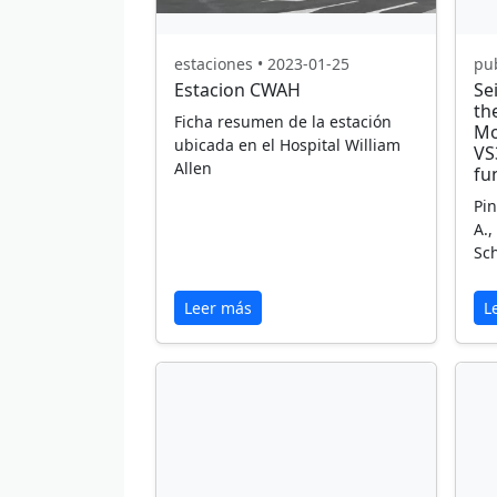
estaciones • 2023-01-25
pub
Estacion CWAH
Sei
th
Ficha resumen de la estación
Mo
ubicada en el Hospital William
VS
Allen
fu
Pin
A.,
Sch
Leer más
L