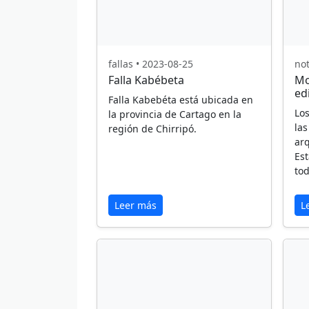
fallas • 2023-08-25
not
Falla Kabébeta
Mo
edi
Falla Kabebéta está ubicada en
Los
la provincia de Cartago en la
las
región de Chirripó.
arq
Est
to
Leer más
L