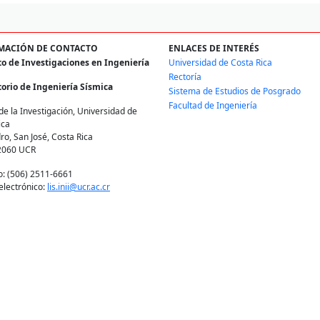
MACIÓN DE CONTACTO
ENLACES DE INTERÉS
to de Investigaciones en Ingeniería
Universidad de Costa Rica
Rectoría
orio de Ingeniería Sísmica
Sistema de Estudios de Posgrado
Facultad de Ingeniería
de la Investigación, Universidad de
ica
ro, San José, Costa Rica
2060 UCR
o: (506) 2511-6661
electrónico:
lis.inii@ucr.ac.cr