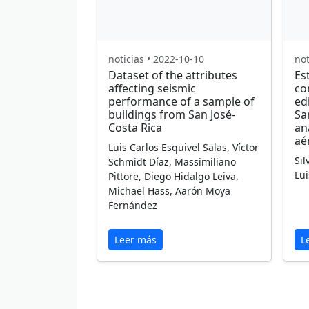
noticias • 2022-10-10
not
Dataset of the attributes
Es
affecting seismic
co
performance of a sample of
ed
buildings from San José-
Sa
Costa Rica
an
aé
Luis Carlos Esquivel Salas, Víctor
Sil
Schmidt Díaz, Massimiliano
Lui
Pittore, Diego Hidalgo Leiva,
Michael Hass, Aarón Moya
Fernández
Leer más
L