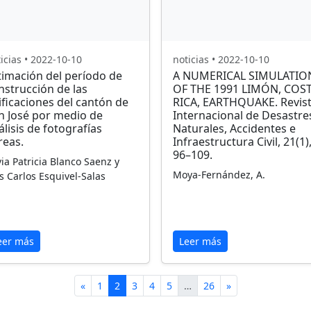
icias • 2022-10-10
noticias • 2022-10-10
timación del período de
A NUMERICAL SIMULATIO
nstrucción de las
OF THE 1991 LIMÓN, COS
ificaciones del cantón de
RICA, EARTHQUAKE. Revis
n José por medio de
Internacional de Desastre
álisis de fotografías
Naturales, Accidentes e
reas.
Infraestructura Civil, 21(1)
96–109.
via Patricia Blanco Saenz y
Moya‐Fernández, A.
s Carlos Esquivel-Salas
eer más
Leer más
«
1
2
3
4
5
…
26
»