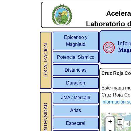
Acelera
Laboratorio d
2
Epicentro y
Infor
Magnitud
LOCALIZACION
Magn
Potencial Sísmico
Distancias
Cruz Roja Co
Duración
Este mapa mues
Cruz Roja Cos
JMA / Mercalli
información s
INTENSIDAD
Arias
Espectral