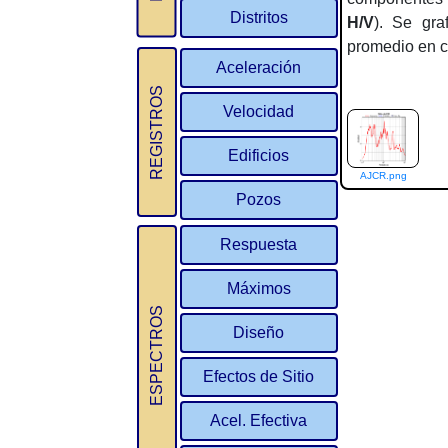
Distritos
H/V
). Se gra
promedio en c
Aceleración
REGISTROS
Velocidad
Edificios
AJCR.png
Pozos
Respuesta
Máximos
ESPECTROS
Diseño
Efectos de Sitio
Acel. Efectiva