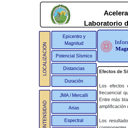
Acelera
Laboratorio d
2
Epicentro y
Infor
Magnitud
LOCALIZACION
Magn
Potencial Sísmico
Distancias
Efectos de Si
Duración
Los efectos 
frecuencial q
JMA / Mercalli
Entre más bla
INTENSIDAD
amplificación 
Arias
Espectral
Los resultad
componentes h