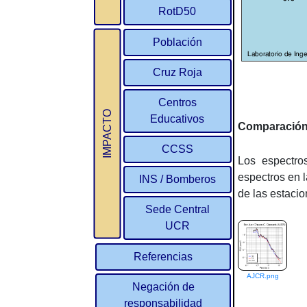
RotD50
Población
Cruz Roja
Centros
IMPACTO
Educativos
Comparación
CCSS
Los espectro
espectros en 
INS / Bomberos
de las estacio
Sede Central
UCR
Referencias
AJCR.png
Negación de
responsabilidad