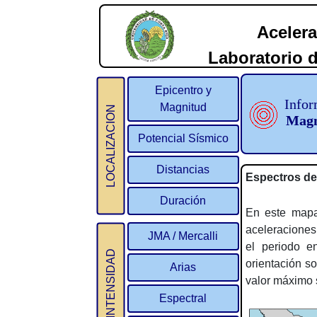
Acelera
Laboratorio d
2
Epicentro y
Infor
Magnitud
LOCALIZACION
Magn
Potencial Sísmico
Distancias
Espectros d
Duración
En este mapa
aceleraciones
JMA / Mercalli
el periodo e
INTENSIDAD
orientación so
Arias
valor máximo s
Espectral