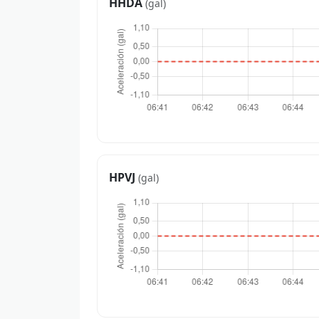
HHDA
(gal)
HPVJ
(gal)