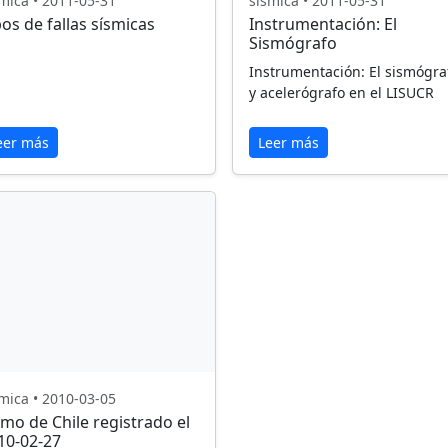
mica • 2011-05-31
sismica • 2011-05-31
pos de fallas sísmicas
Instrumentación: El
Sismógrafo
Instrumentación: El sismógra
y acelerógrafo en el LISUCR
eer más
Leer más
mica • 2010-03-05
smo de Chile registrado el
10-02-27