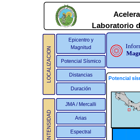
Acelera
Laboratorio d
2
Epicentro y
Infor
Magnitud
LOCALIZACION
Magn
Potencial Sísmico
Distancias
Potencial sís
Duración
JMA / Mercalli
INTENSIDAD
Arias
Espectral