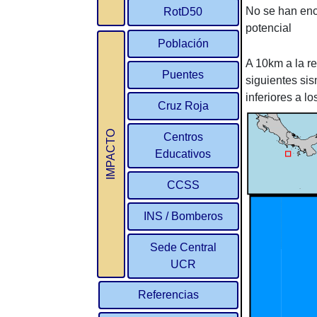
No se han enc
RotD50
potencial
Población
A 10km a la r
Puentes
siguientes si
inferiores a l
Cruz Roja
IMPACTO
Centros
Educativos
CCSS
INS / Bomberos
Sede Central
UCR
Referencias