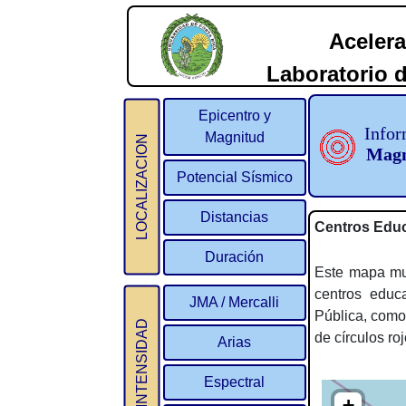
Acelera
Laboratorio d
2
Epicentro y
Infor
Magnitud
LOCALIZACION
Magn
Potencial Sísmico
Distancias
Centros Educ
Duración
Este mapa mue
centros educ
JMA / Mercalli
Pública, como
INTENSIDAD
de círculos roj
Arias
Espectral