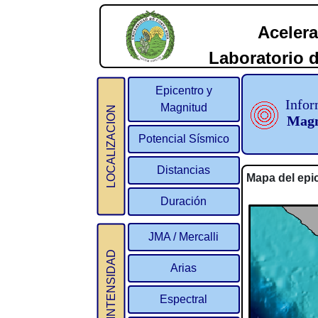
Acelera
Laboratorio d
2
Epicentro y
Infor
Magnitud
LOCALIZACION
Magn
Potencial Sísmico
Distancias
Mapa del epi
Duración
JMA / Mercalli
INTENSIDAD
Arias
Espectral