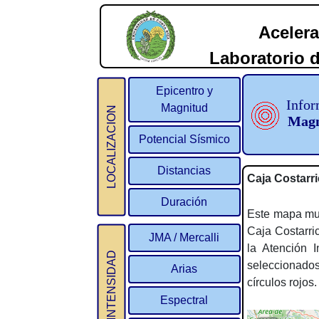
Acelera
Laboratorio d
2
Epicentro y
Infor
Magnitud
LOCALIZACION
Magn
Potencial Sísmico
Distancias
Caja Costarr
Duración
Este mapa mues
Caja Costarri
JMA / Mercalli
la Atención 
INTENSIDAD
seleccionado
Arias
círculos rojos.
Espectral