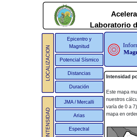
Acelera
Laboratorio d
2
Epicentro y
Infor
Magnitud
LOCALIZACION
Magn
Potencial Sísmico
Distancias
Intensidad po
Duración
Este mapa mues
nuestros cálcu
JMA / Mercalli
varía de 0 a 7
INTENSIDAD
mapa en orden
Arias
Espectral