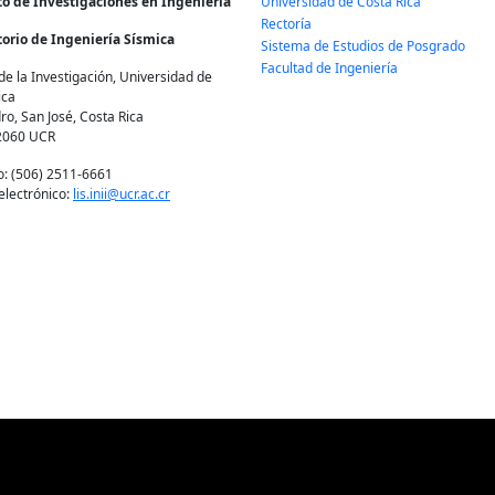
to de Investigaciones en Ingeniería
Universidad de Costa Rica
Rectoría
orio de Ingeniería Sísmica
Sistema de Estudios de Posgrado
Facultad de Ingeniería
de la Investigación, Universidad de
ica
ro, San José, Costa Rica
2060 UCR
o: (506) 2511-6661
electrónico:
lis.inii@ucr.ac.cr