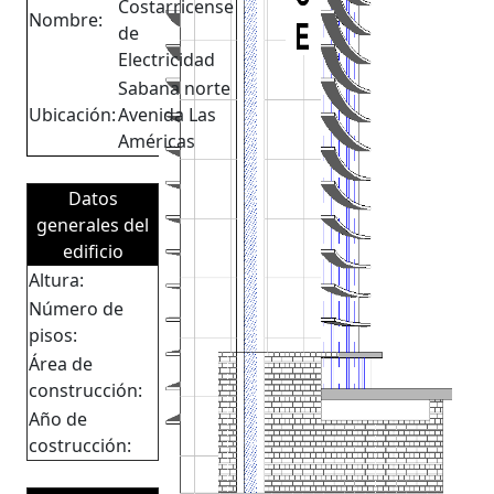
Costarricense
Nombre:
de
Electricidad
Sabana norte
Ubicación:
Avenida Las
Américas
Datos
generales del
edificio
Altura:
Número de
pisos:
Área de
construcción:
Año de
costrucción: