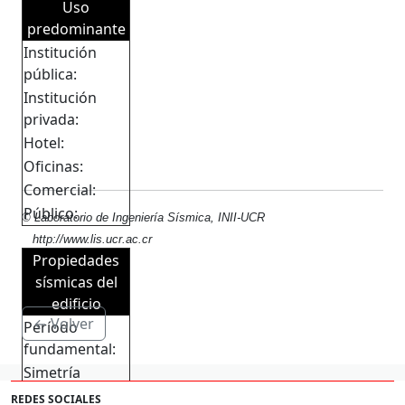
Uso
predominante
Institución
pública:
Institución
privada:
Hotel:
Oficinas:
Comercial:
Público:
© Laboratorio de Ingeniería Sísmica, INII-UCR
http://www.lis.ucr.ac.cr
Propiedades
sísmicas del
edificio
← Volver
Período
fundamental:
Simetría
Material:
REDES SOCIALES