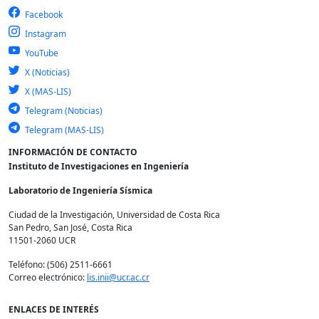
Tipo de
Facebook
fundación:
Instagram
YouTube
X (Noticias)
X (MAS-LIS)
Telegram (Noticias)
Telegram (MAS-LIS)
INFORMACIÓN DE CONTACTO
Instituto de Investigaciones en Ingeniería
Laboratorio de Ingeniería Sísmica
Ciudad de la Investigación, Universidad de Costa Rica
San Pedro, San José, Costa Rica
11501-2060 UCR
Teléfono: (506) 2511-6661
Correo electrónico:
lis.inii@ucr.ac.cr
ENLACES DE INTERÉS