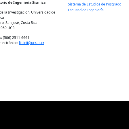
orio de Ingeniería Sísmica
Sistema de Estudios de Posgrado
Facultad de Ingeniería
de la Investigación, Universidad de
ica
ro, San José, Costa Rica
2060 UCR
o: (506) 2511-6661
electrónico:
lis.inii@ucr.ac.cr