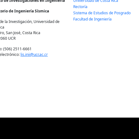
to de Investigaciones en Ingeniería
Universidad de Costa Rica
Rectoría
orio de Ingeniería Sísmica
Sistema de Estudios de Posgrado
Facultad de Ingeniería
de la Investigación, Universidad de
ica
ro, San José, Costa Rica
2060 UCR
o: (506) 2511-6661
electrónico:
lis.inii@ucr.ac.cr