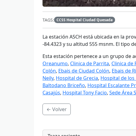
TAGS:
CCSS Hospital Ciudad Quesada
La estación
ASCH
está ubicada en la provi
-84.4323 y su altitud 555 msnm. El tipo d
Esta estación pertenece a un grupo de a
Oreanumo
,
Clinica de Parrita
,
Clinica de
Colón
,
Ebais de Ciudad Colón
,
Ebais de R
Neily
,
Hospital de Grecia
,
Hospital de los 
Baltodano Briceño
,
Hospital Escalante Pr
Casajús
,
Hospital Tony Facio
,
Sede Área 
← Volver