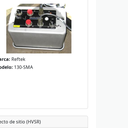
rca:
Reftek
delo:
130-SMA
ecto de sitio (HVSR)