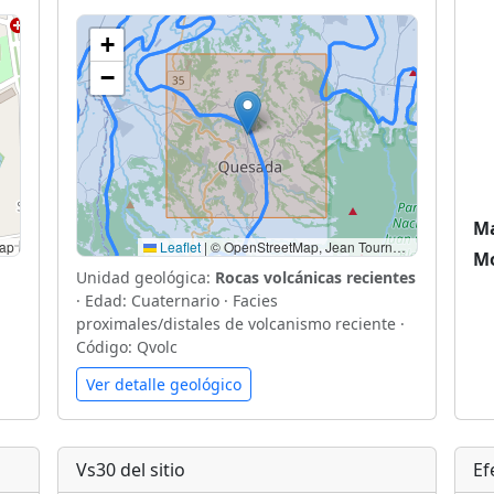
+
−
Ma
ap
Leaflet
|
© OpenStreetMap, Jean Tournon., G. A. (1997). Mapa Geológico de Costa Rica, Escala 1: 500 000.
Mo
Unidad geológica:
Rocas volcánicas recientes
· Edad: Cuaternario · Facies
proximales/distales de volcanismo reciente ·
Código: Qvolc
Ver detalle geológico
Vs30 del sitio
Ef