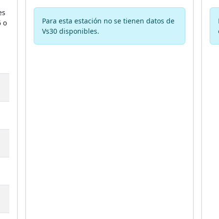
es
Para esta estación no se tienen datos de
6 o
Vs30 disponibles.