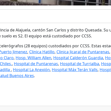
ncia de Alajuela, cantón San Carlos y distrito Quesada. Su u
e suelo es S2. El equipo está custodiado por CCSS.
celerógrafos (28 equipos) custodiados por CCSS. Estas est
 Puerto Jimenez
,
Clinica Hatillo
,
Clinica Jicaral de Puntarenas
io Claro
,
Hosp. William Allen
,
Hospital Calderón Guardia
,
Ho
Chiles.
,
Hospital de Puntarenas
,
Hospital de Turrialba
,
Hospi
adilla
,
Hospital La Anexión
,
Hospital Máx Terán Valls
,
Hospi
Salud Buenos Aires
.