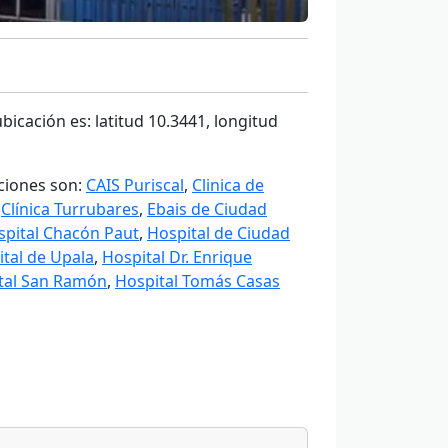
bicación es: latitud 10.3441, longitud
aciones son:
CAIS Puriscal
,
Clinica de
,
Clínica Turrubares
,
Ebais de Ciudad
spital Chacón Paut
,
Hospital de Ciudad
tal de Upala
,
Hospital Dr. Enrique
tal San Ramón
,
Hospital Tomás Casas