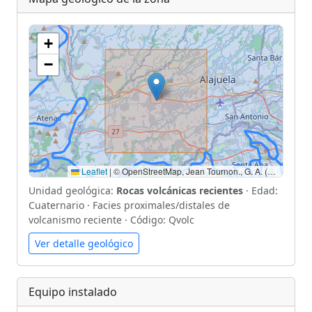
+
−
Leaflet
|
© OpenStreetMap, Jean Tournon., G. A. (1997). Mapa Geológico de Costa Rica, Escala 1: 500 000.
Unidad geológica:
Rocas volcánicas recientes
· Edad:
Cuaternario · Facies proximales/distales de
volcanismo reciente · Código: Qvolc
Ver detalle geológico
Equipo instalado