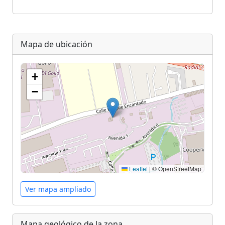
Mapa de ubicación
+
−
Leaflet
|
© OpenStreetMap
Ver mapa ampliado
Mapa geológico de la zona