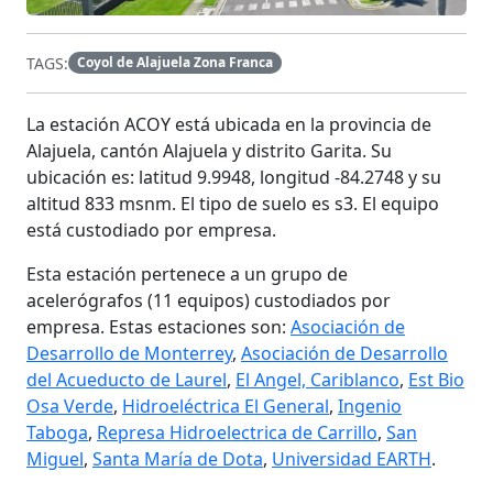
TAGS:
Coyol de Alajuela Zona Franca
La estación
ACOY
está ubicada en la provincia de
Alajuela, cantón Alajuela y distrito Garita. Su
ubicación es: latitud 9.9948, longitud -84.2748 y su
altitud 833 msnm. El tipo de suelo es s3. El equipo
está custodiado por empresa.
Esta estación pertenece a un grupo de
acelerógrafos (11 equipos) custodiados por
empresa. Estas estaciones son:
Asociación de
Desarrollo de Monterrey
,
Asociación de Desarrollo
del Acueducto de Laurel
,
El Angel, Cariblanco
,
Est Bio
Osa Verde
,
Hidroeléctrica El General
,
Ingenio
Taboga
,
Represa Hidroelectrica de Carrillo
,
San
Miguel
,
Santa María de Dota
,
Universidad EARTH
.