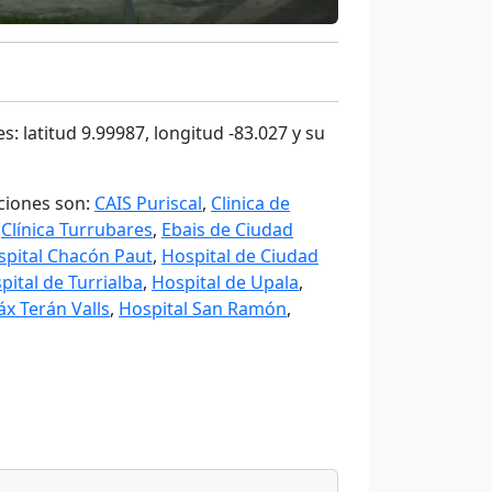
: latitud 9.99987, longitud -83.027 y su
aciones son:
CAIS Puriscal
,
Clinica de
,
Clínica Turrubares
,
Ebais de Ciudad
spital Chacón Paut
,
Hospital de Ciudad
pital de Turrialba
,
Hospital de Upala
,
x Terán Valls
,
Hospital San Ramón
,