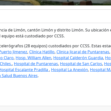
cia de Limón, cantón Limón y distrito Limón. Su ubicación es
El equipo está custodiado por CCSS.
celerógrafos (28 equipos) custodiados por CCSS. Estas est
 Puerto Jimenez
,
Clinica Hatillo
,
Clinica Jicaral de Puntarenas
io Claro
,
Hosp. William Allen
,
Hospital Calderón Guardia
,
Ho
Chiles.
,
Hospital de Puntarenas
,
Hospital de San Carlos
,
Hos
Hospital Escalante Pradilla
,
Hospital La Anexión
,
Hospital Má
 Salud Buenos Aires
.