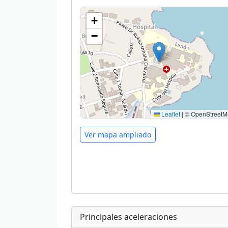
+
−
Leaflet
|
© OpenStreetM
Ver mapa ampliado
Principales aceleraciones