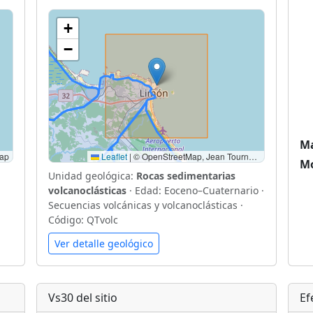
+
−
Ma
ap
Leaflet
|
© OpenStreetMap, Jean Tournon., G. A. (1997). Mapa Geológico de Costa Rica, Escala 1: 500 000.
Mo
Unidad geológica:
Rocas sedimentarias
volcanoclásticas
· Edad: Eoceno–Cuaternario ·
Secuencias volcánicas y volcanoclásticas ·
Código: QTvolc
Ver detalle geológico
Vs30 del sitio
Ef