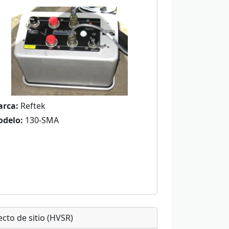
rca:
Reftek
delo:
130-SMA
ecto de sitio (HVSR)