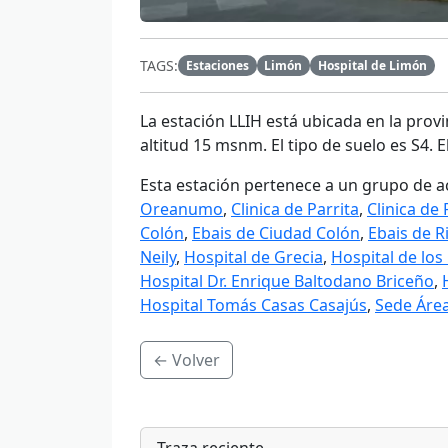
TAGS:
Estaciones
Limón
Hospital de Limón
La estación
LLIH
está ubicada en la provin
altitud 15 msnm. El tipo de suelo es S4. 
Esta estación pertenece a un grupo de a
Oreanumo
,
Clinica de Parrita
,
Clinica de
Colón
,
Ebais de Ciudad Colón
,
Ebais de R
Neily
,
Hospital de Grecia
,
Hospital de los 
Hospital Dr. Enrique Baltodano Briceño
,
Hospital Tomás Casas Casajús
,
Sede Área
← Volver