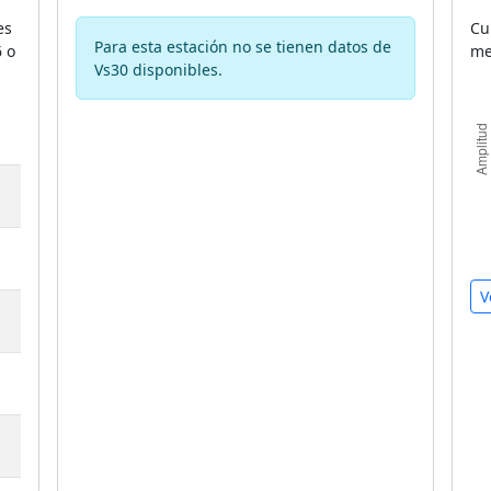
es
Cu
Para esta estación no se tienen datos de
6 o
me
Vs30 disponibles.
V