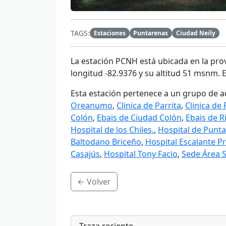
TAGS:
Estaciones
Puntarenas
Ciudad Neily
La estación
PCNH
está ubicada en la prov
longitud -82.9376 y su altitud 51 msnm. E
Esta estación pertenece a un grupo de a
Oreanumo
,
Clinica de Parrita
,
Clinica de
Colón
,
Ebais de Ciudad Colón
,
Ebais de R
Hospital de los Chiles.
,
Hospital de Punt
Baltodano Briceño
,
Hospital Escalante Pr
Casajús
,
Hospital Tony Facio
,
Sede Área 
← Volver