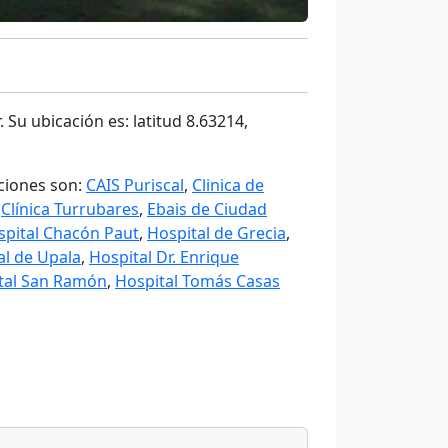
 Su ubicación es: latitud 8.63214,
aciones son:
CAIS Puriscal
,
Clinica de
,
Clínica Turrubares
,
Ebais de Ciudad
spital Chacón Paut
,
Hospital de Grecia
,
al de Upala
,
Hospital Dr. Enrique
tal San Ramón
,
Hospital Tomás Casas