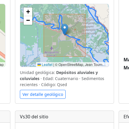
+
−
Ma
ap
Leaflet
|
© OpenStreetMap, Jean Tournon., G. A. (1997). Mapa Geológico de Costa Rica, Escala 1: 500 000.
Mo
Unidad geológica:
Depósitos aluviales y
coluviales
· Edad: Cuaternario · Sedimentos
recientes · Código: Qsed
Ver detalle geológico
Vs30 del sitio
Ef