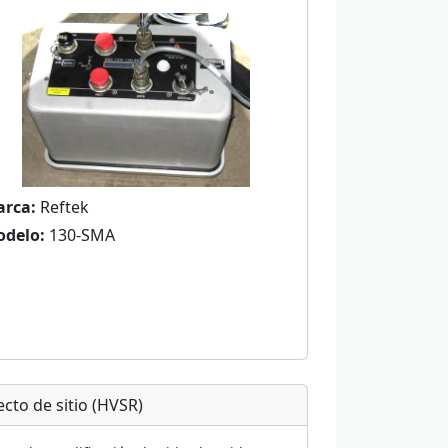
rca:
Reftek
delo:
130-SMA
ecto de sitio (HVSR)