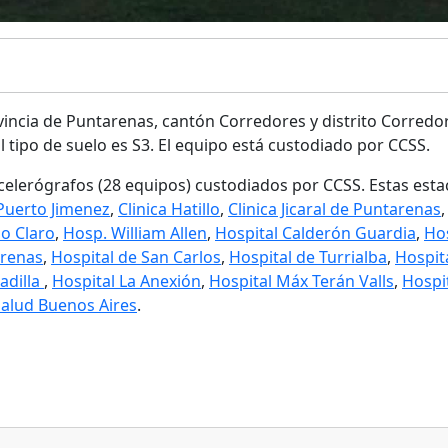
incia de Puntarenas, cantón Corredores y distrito Corredor.
l tipo de suelo es S3. El equipo está custodiado por CCSS.
celerógrafos (28 equipos) custodiados por CCSS. Estas est
 Puerto Jimenez
,
Clinica Hatillo
,
Clinica Jicaral de Puntarenas
io Claro
,
Hosp. William Allen
,
Hospital Calderón Guardia
,
Ho
arenas
,
Hospital de San Carlos
,
Hospital de Turrialba
,
Hospit
adilla
,
Hospital La Anexión
,
Hospital Máx Terán Valls
,
Hospi
Salud Buenos Aires
.