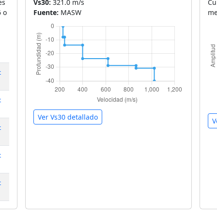
es
Vs30:
321.0 m/s
Cu
6 o
Fuente:
MASW
me
-
-
Ver Vs30 detallado
V
-
-
-