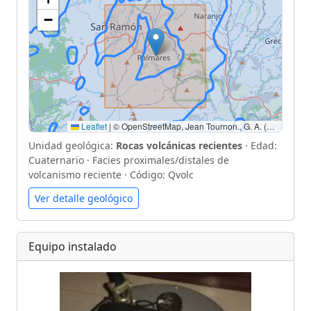
−
Leaflet
|
© OpenStreetMap, Jean Tournon., G. A. (1997). Mapa Geológico de Costa Rica, Escala 1: 500 000.
Unidad geológica:
Rocas volcánicas recientes
· Edad:
Cuaternario · Facies proximales/distales de
volcanismo reciente · Código: Qvolc
Ver detalle geológico
Equipo instalado