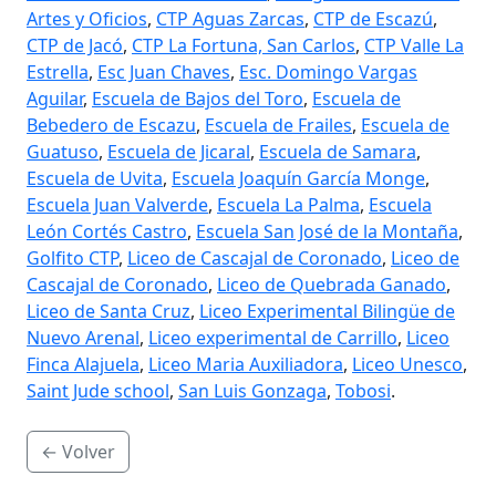
Artes y Oficios
,
CTP Aguas Zarcas
,
CTP de Escazú
,
CTP de Jacó
,
CTP La Fortuna, San Carlos
,
CTP Valle La
Estrella
,
Esc Juan Chaves
,
Esc. Domingo Vargas
Aguilar
,
Escuela de Bajos del Toro
,
Escuela de
Bebedero de Escazu
,
Escuela de Frailes
,
Escuela de
Guatuso
,
Escuela de Jicaral
,
Escuela de Samara
,
Escuela de Uvita
,
Escuela Joaquín García Monge
,
Escuela Juan Valverde
,
Escuela La Palma
,
Escuela
León Cortés Castro
,
Escuela San José de la Montaña
,
Golfito CTP
,
Liceo de Cascajal de Coronado
,
Liceo de
Cascajal de Coronado
,
Liceo de Quebrada Ganado
,
Liceo de Santa Cruz
,
Liceo Experimental Bilingüe de
Nuevo Arenal
,
Liceo experimental de Carrillo
,
Liceo
Finca Alajuela
,
Liceo Maria Auxiliadora
,
Liceo Unesco
,
Saint Jude school
,
San Luis Gonzaga
,
Tobosi
.
← Volver