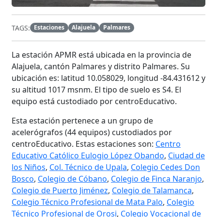
TAGS:
Estaciones
Alajuela
Palmares
La estación
APMR
está ubicada en la provincia de
Alajuela, cantón Palmares y distrito Palmares. Su
ubicación es: latitud 10.058029, longitud -84.431612 y
su altitud 1017 msnm. El tipo de suelo es S4. El
equipo está custodiado por centroEducativo.
Esta estación pertenece a un grupo de
acelerógrafos (44 equipos) custodiados por
centroEducativo. Estas estaciones son:
Centro
Educativo Católico Eulogio López Obando
,
Ciudad de
los Niños
,
Col. Técnico de Upala
,
Colegio Cedes Don
Bosco
,
Colegio de Cóbano
,
Colegio de Finca Naranjo
,
Colegio de Puerto Jiménez
,
Colegio de Talamanca
,
Colegio Técnico Profesional de Mata Palo
,
Colegio
Técnico Profesional de Orosi
,
Colegio Vocacional de