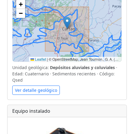
+
−
Leaflet
|
© OpenStreetMap, Jean Tournon., G. A. (1997). Mapa Geológico de Costa Rica, Escala 1: 500 000.
Unidad geológica:
Depósitos aluviales y coluviales
·
Edad: Cuaternario · Sedimentos recientes · Código:
Qsed
Ver detalle geológico
Equipo instalado