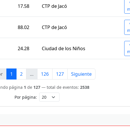
17.58
CTP de Jacó
m
88.02
CTP de Jacó
m
24.28
Ciudad de los Niños
m
or
1
2
…
126
127
Siguiente
ando página
1
de
127
— total de eventos:
2538
Por página: