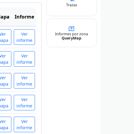
Trazas
apa
Informe
Ver
Ver
Informes por zona
QueryMap
apa
informe
Ver
Ver
apa
informe
Ver
Ver
apa
informe
Ver
Ver
apa
informe
Ver
Ver
apa
informe