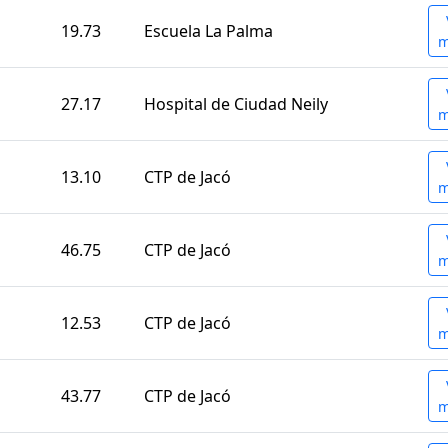
19.73
Escuela La Palma
m
27.17
Hospital de Ciudad Neily
m
13.10
CTP de Jacó
m
46.75
CTP de Jacó
m
12.53
CTP de Jacó
m
43.77
CTP de Jacó
m