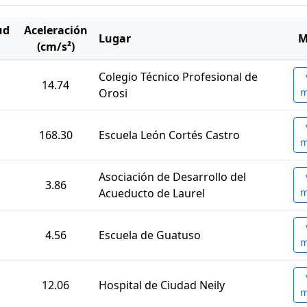
ud
Aceleración
Lugar
M
(cm/s²)
Colegio Técnico Profesional de
14.74
Orosi
m
168.30
Escuela León Cortés Castro
m
Asociación de Desarrollo del
3.86
Acueducto de Laurel
m
4.56
Escuela de Guatuso
m
12.06
Hospital de Ciudad Neily
m