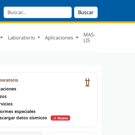
Buscar
MAS-
Laboratorio
Aplicaciones
LIS
boratorio
taciones
zos
rvicios
formes especiales
scargar datos sísmicos
✨ Nuevo