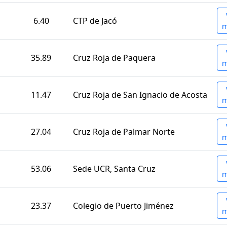
6.40
CTP de Jacó
m
35.89
Cruz Roja de Paquera
m
11.47
Cruz Roja de San Ignacio de Acosta
m
27.04
Cruz Roja de Palmar Norte
m
53.06
Sede UCR, Santa Cruz
m
23.37
Colegio de Puerto Jiménez
m