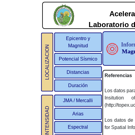
Acelera
Laboratorio d
2
Epicentro y
Infor
Magnitud
LOCALIZACION
Magn
Potencial Sísmico
Distancias
Referencias
Duración
Los datos para
Insitution
JMA / Mercalli
(http://topex.u
INTENSIDAD
Arias
Los datos de 
Espectral
for Spatial In