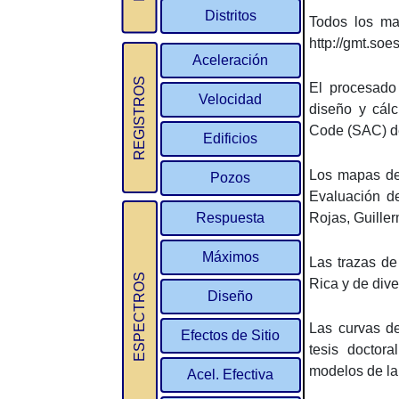
Distritos
Todos los ma
http://gmt.soe
Aceleración
REGISTROS
El procesado 
Velocidad
diseño y cálc
Code (SAC) del
Edificios
Los mapas de
Pozos
Evaluación d
Respuesta
Rojas, Guille
Máximos
Las trazas de 
ESPECTROS
Rica y de div
Diseño
Las curvas de
Efectos de Sitio
tesis doctora
modelos de la
Acel. Efectiva