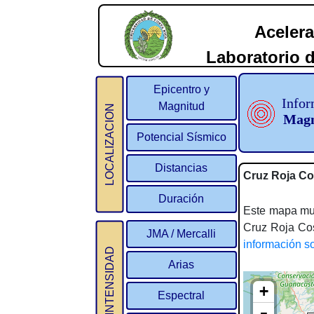
Acelera
Laboratorio d
2
Epicentro y
Infor
Magnitud
LOCALIZACION
Magn
Potencial Sísmico
Distancias
Cruz Roja Co
Duración
Este mapa mues
Cruz Roja Cos
JMA / Mercalli
información s
INTENSIDAD
Arias
Espectral