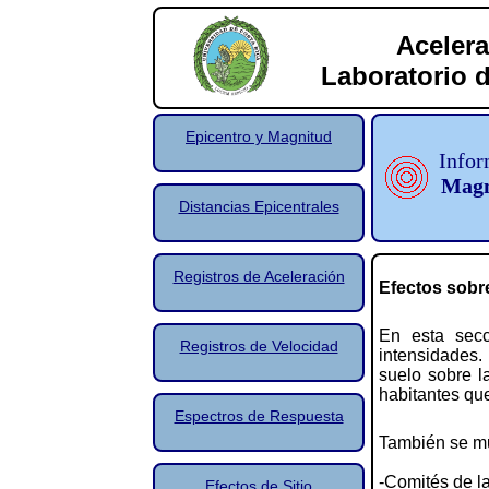
Acelera
Laboratorio d
Epicentro y Magnitud
Infor
Magn
Distancias Epicentrales
Registros de Aceleración
Efectos sobre
En esta secc
Registros de Velocidad
intensidades.
suelo sobre l
habitantes qu
Espectros de Respuesta
También se mu
-Comités de l
Efectos de Sitio