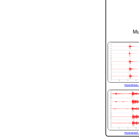
Mu
muestraa
muestrad