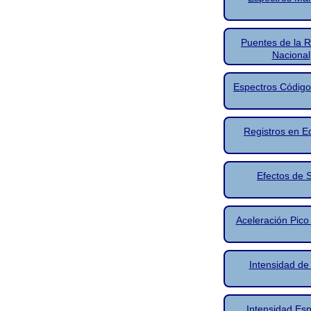
Puentes de la R
Nacional
Espectros Código
Registros en Ed
Efectos de S
Aceleración Pico 
Intensidad de 
Intensidad Esp