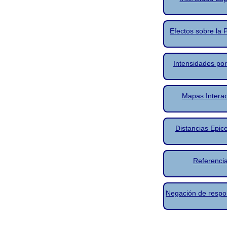
Efectos sobre la 
Intensidades por 
Mapas Interac
Distancias Epice
Referenci
Negación de respo