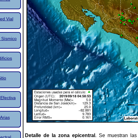
ed Vial
 Sísmico
ificios
itio
Efectiva
Arias
Detalle de la zona epicentral
. Se muestran las
ectral