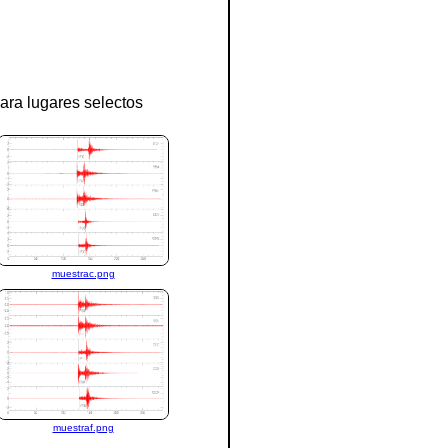
ara lugares selectos
muestrac.png
muestraf.png