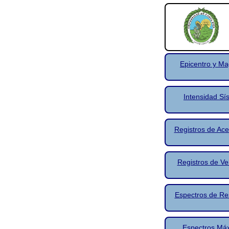
Epicentro y Ma
Intensidad Sí
Registros de Ace
Registros de Ve
Espectros de Re
Espectros Má