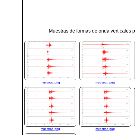
Muestras de formas de onda verticales p
muestraa.png
muestrab.png
muestrad.png
muestrae.png