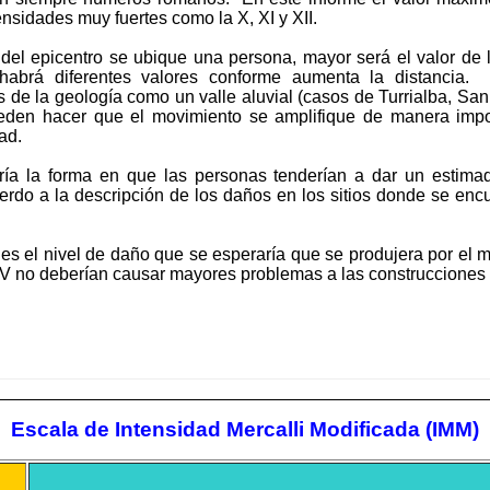
ensidades muy fuertes como la X, XI y XII.
el epicentro se ubique una persona, mayor será el valor de 
 habrá diferentes valores conforme aumenta la distancia
s de la geología como un valle aluvial (casos de Turrialba, Sa
eden hacer que el movimiento se amplifique de manera impo
ad.
ía la forma en que las personas tenderían a dar un estimad
rdo a la descripción de los daños en los sitios donde se en
es el nivel de daño que se esperaría que se produjera por el 
 IV no deberían causar mayores problemas a las construcciones c
Escala de Intensidad
Mercalli
Modificada (IMM)