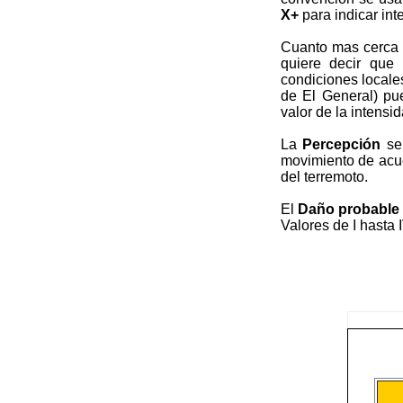
X+
para indicar int
Cuanto mas cerca d
quiere decir que
condiciones locale
de El General) pu
valor de la intensid
La
Percepción
ser
movimiento de acue
del terremoto.
El
Daño probable
Valores de I hasta