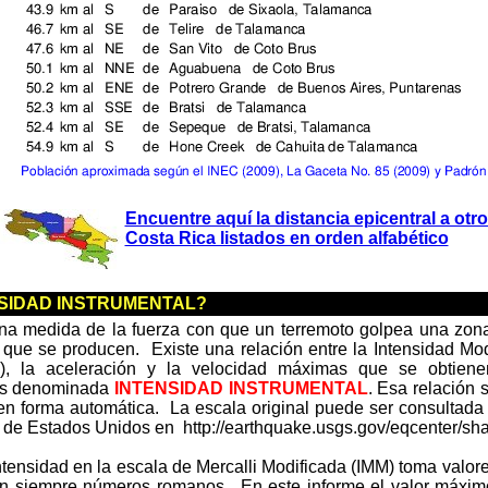
Encuentre aquí la distancia epicentral a otr
Costa Rica listados en orden alfabético
ENSIDAD INSTRUMENTAL?
na medida de la fuerza con que un terremoto golpea una zona
que se producen. Existe una relación entre la Intensidad Mod
), la aceleración y la velocidad máximas que se obtiene
 es denominada
INTENSIDAD INSTRUMENTAL
. Esa relación 
en forma automática. La escala original puede ser consultada 
 de Estados Unidos en http://earthquake.usgs.gov/eqcenter/s
ntensidad en la escala de Mercalli Modificada (IMM) toma valore
n siempre números romanos. En este informe el valor máxi