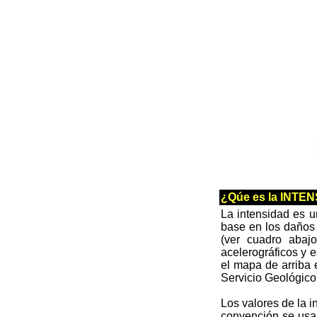
¿Qúe es la INT
La intensidad es u
base en los daños 
(ver cuadro abajo
acelerográficos y
el mapa de arriba 
Servicio Geológico
Los valores de la i
convención se usa