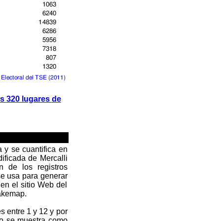
os
320 lugares
de
 y se cuantifica en
ificada de Mercalli
n de los registros
se usa para generar
en el sitio Web del
hakemap.
s entre 1 y 12 y por
mo se muestra como