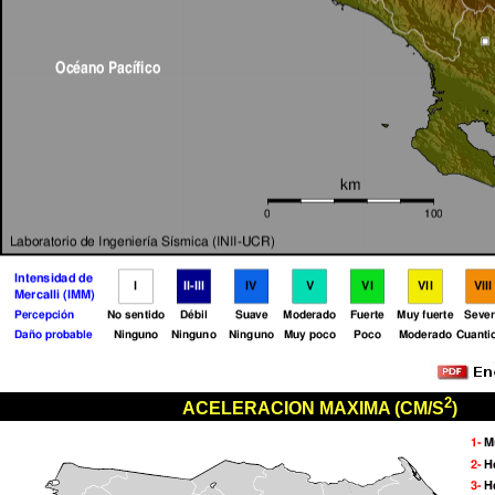
2
ACELERACION MAXIMA (CM/S
)