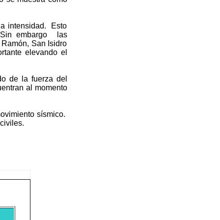
la intensidad. Esto
. Sin embargo las
n Ramón, San Isidro
rtante elevando el
o de la fuerza del
cuentran al momento
movimiento sísmico.
iviles.