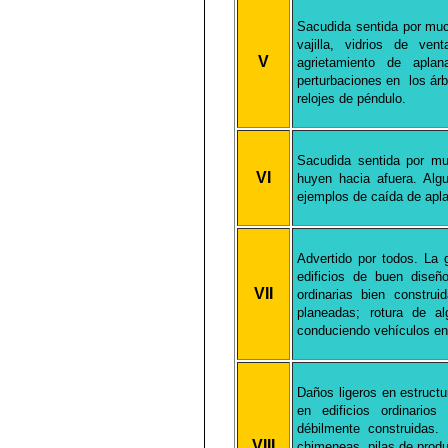
Sacudida sentida por mu
vajilla, vidrios de ve
V
agrietamiento de apla
perturbaciones en los árb
relojes de péndulo.
Sacudida sentida por m
VI
huyen hacia afuera. Al
ejemplos de caída de apl
Advertido por todos. La 
edificios de buen diseñ
VII
ordinarias bien constru
planeadas; rotura de a
conduciendo vehículos en
Daños ligeros en estruct
en edificios ordinario
débilmente construidas
VIII
chimeneas, pilas de produ