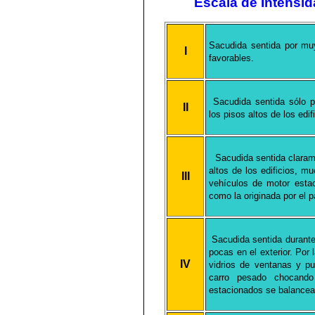
Escala de Intensi
Sacudida sentida por mu
I
favorables.
Sacudida sentida sólo p
II
los pisos altos de los edi
Sacudida sentida claramen
altos de los edificios, m
III
vehículos de motor esta
como la originada por el 
Sacudida sentida durante 
pocas en el exterior. Por 
IV
vidrios de ventanas y p
carro pesado chocando
estacionados se balance