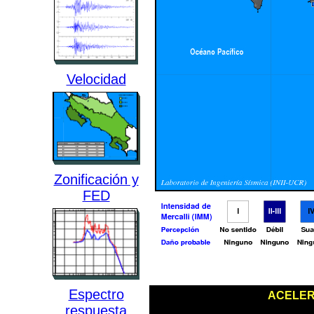
Velocidad
Zonificación y
FED
Espectro
ACELER
respuesta