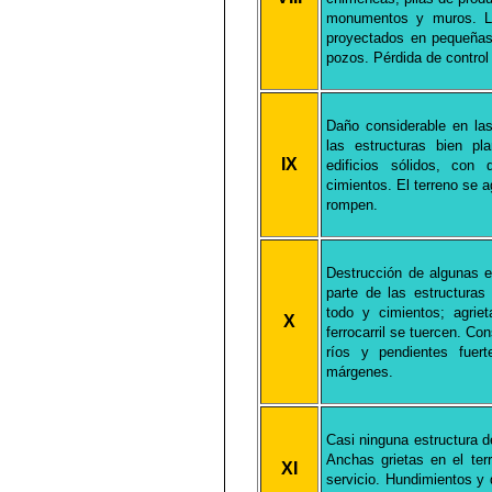
monumentos y muros. L
proyectados en pequeñas
pozos. Pérdida de contro
Daño considerable en la
las estructuras bien p
IX
edificios sólidos, con
cimientos. El terreno se 
rompen.
Destrucción de algunas e
parte de las estructura
todo y cimientos; agrie
X
ferrocarril se tuercen. C
ríos y pendientes fuer
márgenes.
Casi ninguna estructura 
Anchas grietas en el ter
XI
servicio. Hundimientos y 