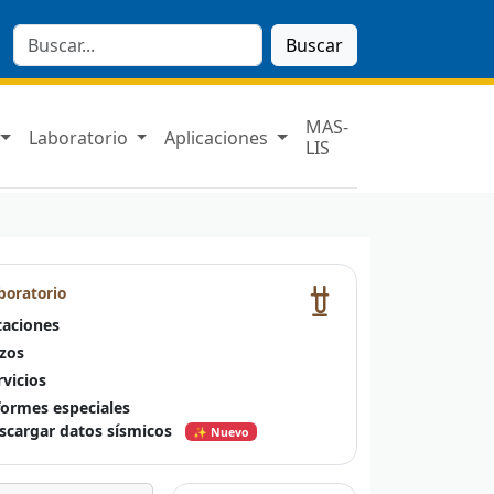
Buscar
MAS-
Laboratorio
Aplicaciones
LIS
boratorio
taciones
zos
rvicios
formes especiales
scargar datos sísmicos
✨ Nuevo