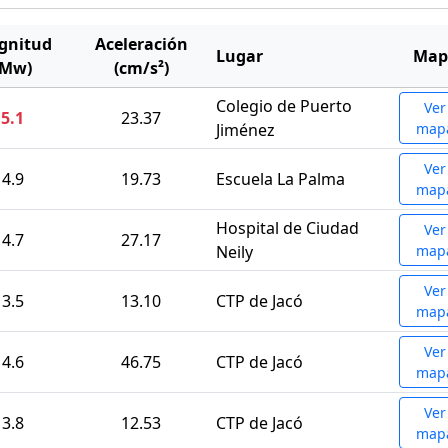
gnitud
Aceleración
Lugar
Map
(Mw)
(cm/s²)
Colegio de Puerto
Ver
5.1
23.37
Jiménez
map
Ver
4.9
19.73
Escuela La Palma
map
Hospital de Ciudad
Ver
4.7
27.17
Neily
map
Ver
3.5
13.10
CTP de Jacó
map
Ver
4.6
46.75
CTP de Jacó
map
Ver
3.8
12.53
CTP de Jacó
map