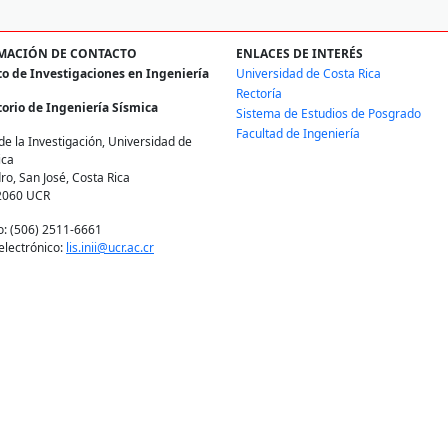
MACIÓN DE CONTACTO
ENLACES DE INTERÉS
to de Investigaciones en Ingeniería
Universidad de Costa Rica
Rectoría
orio de Ingeniería Sísmica
Sistema de Estudios de Posgrado
Facultad de Ingeniería
de la Investigación, Universidad de
ica
ro, San José, Costa Rica
2060 UCR
o: (506) 2511-6661
electrónico:
lis.inii@ucr.ac.cr