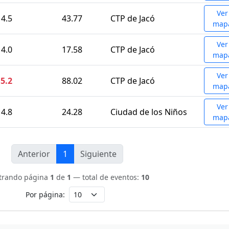
Ver
4.5
43.77
CTP de Jacó
map
Ver
4.0
17.58
CTP de Jacó
map
Ver
5.2
88.02
CTP de Jacó
map
Ver
4.8
24.28
Ciudad de los Niños
map
Anterior
1
Siguiente
trando página
1
de
1
— total de eventos:
10
Por página: