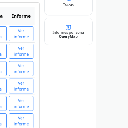
Trazas
a
Informe
Ver
Informes por zona
QueryMap
a
informe
Ver
a
informe
Ver
a
informe
Ver
a
informe
Ver
a
informe
Ver
a
informe