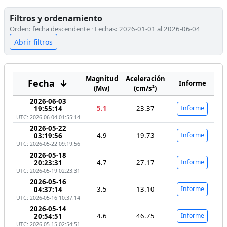
Filtros y ordenamiento
Orden: fecha descendente · Fechas: 2026-01-01 al 2026-06-04
Abrir filtros
Magnitud
Aceleración
Fecha
↓
Informe
(Mw)
(cm/s²)
2026-06-03
5.1
23.37
Informe
19:55:14
UTC: 2026-06-04 01:55:14
2026-05-22
4.9
19.73
Informe
03:19:56
UTC: 2026-05-22 09:19:56
2026-05-18
4.7
27.17
Informe
20:23:31
UTC: 2026-05-19 02:23:31
2026-05-16
3.5
13.10
Informe
04:37:14
UTC: 2026-05-16 10:37:14
2026-05-14
4.6
46.75
Informe
20:54:51
UTC: 2026-05-15 02:54:51