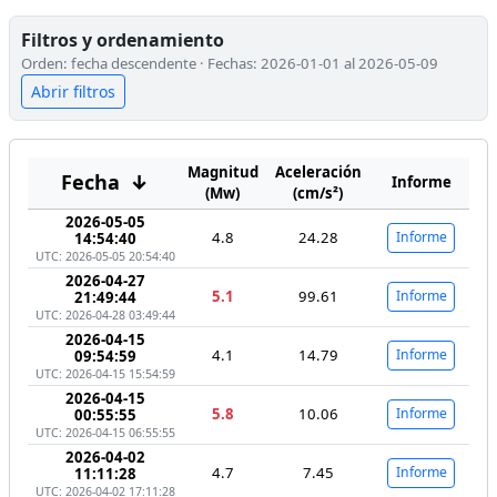
Filtros y ordenamiento
Orden: fecha descendente · Fechas: 2026-01-01 al 2026-05-09
Abrir filtros
Magnitud
Aceleración
Fecha
↓
Informe
(Mw)
(cm/s²)
2026-05-05
4.8
24.28
Informe
14:54:40
UTC: 2026-05-05 20:54:40
2026-04-27
5.1
99.61
Informe
21:49:44
UTC: 2026-04-28 03:49:44
2026-04-15
4.1
14.79
Informe
09:54:59
UTC: 2026-04-15 15:54:59
2026-04-15
5.8
10.06
Informe
00:55:55
UTC: 2026-04-15 06:55:55
2026-04-02
4.7
7.45
Informe
11:11:28
UTC: 2026-04-02 17:11:28