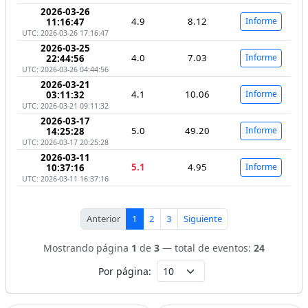
2026-03-26
4.9
8.12
Informe
11:16:47
UTC: 2026-03-26 17:16:47
2026-03-25
4.0
7.03
Informe
22:44:56
UTC: 2026-03-26 04:44:56
2026-03-21
4.1
10.06
Informe
03:11:32
UTC: 2026-03-21 09:11:32
2026-03-17
5.0
49.20
Informe
14:25:28
UTC: 2026-03-17 20:25:28
2026-03-11
5.1
4.95
Informe
10:37:16
UTC: 2026-03-11 16:37:16
Anterior
1
2
3
Siguiente
Mostrando página
1
de
3
— total de eventos:
24
Por página: