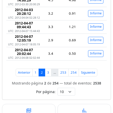
14:00:29
UTC: 2012-03-30 20:00:29
2012-04-03
3.2
0.91
Informe
20:28:12
UTC: 2012-04-04 02:28:12
2012-04-07
3.3
1.21
Informe
09:44:43
UTC: 2012-04-07 15:44:43
2012-04-07
2.9
0.69
Informe
12:05:19
UTC: 2012-04-07 18:05:19
2012-04-07
3.4
0.50
Informe
20:02:44
UTC: 2012-04-08 02:02:44
Anterior
1
2
3
…
253
254
Siguiente
Mostrando página
2
de
254
— total de eventos:
2538
Por página: