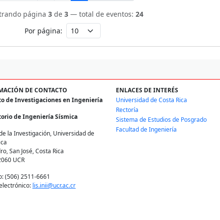
trando página
3
de
3
— total de eventos:
24
Por página:
MACIÓN DE CONTACTO
ENLACES DE INTERÉS
to de Investigaciones en Ingeniería
Universidad de Costa Rica
Rectoría
orio de Ingeniería Sísmica
Sistema de Estudios de Posgrado
Facultad de Ingeniería
de la Investigación, Universidad de
ica
ro, San José, Costa Rica
2060 UCR
o: (506) 2511-6661
electrónico:
lis.inii@ucr.ac.cr