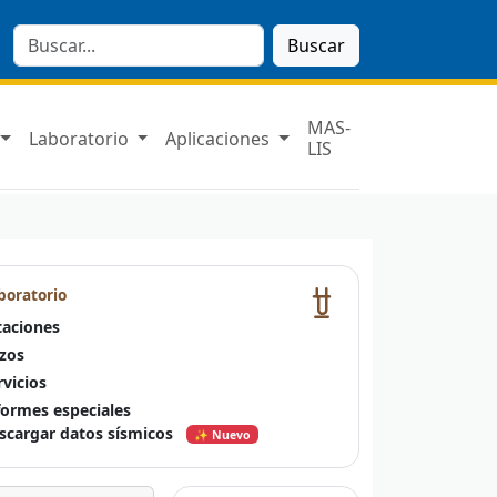
Buscar
MAS-
Laboratorio
Aplicaciones
LIS
boratorio
taciones
zos
rvicios
formes especiales
scargar datos sísmicos
✨ Nuevo