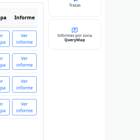
Trazas
pa
Informe
er
Ver
Informes por zona
QueryMap
pa
informe
er
Ver
pa
informe
er
Ver
pa
informe
er
Ver
pa
informe