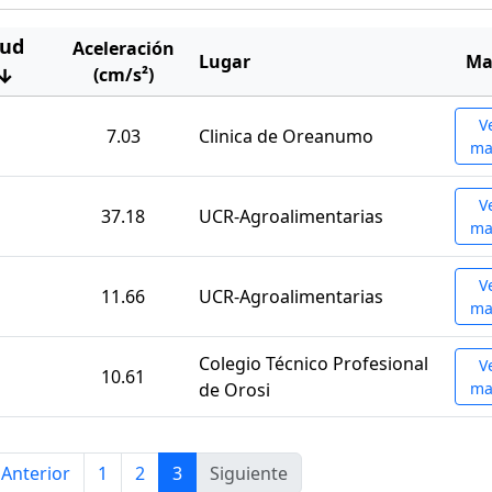
ud
Aceleración
Lugar
Ma
↓
(cm/s²)
V
7.03
Clinica de Oreanumo
ma
V
37.18
UCR-Agroalimentarias
ma
V
11.66
UCR-Agroalimentarias
ma
Colegio Técnico Profesional
V
10.61
de Orosi
ma
Anterior
1
2
3
Siguiente