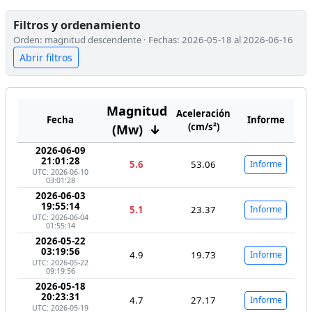
Filtros y ordenamiento
Orden: magnitud descendente · Fechas: 2026-05-18 al 2026-06-16
Abrir filtros
Magnitud
Aceleración
Fecha
Informe
(cm/s²)
(Mw)
↓
2026-06-09
21:01:28
5.6
53.06
Informe
UTC: 2026-06-10
03:01:28
2026-06-03
19:55:14
5.1
23.37
Informe
UTC: 2026-06-04
01:55:14
2026-05-22
03:19:56
4.9
19.73
Informe
UTC: 2026-05-22
09:19:56
2026-05-18
20:23:31
4.7
27.17
Informe
UTC: 2026-05-19