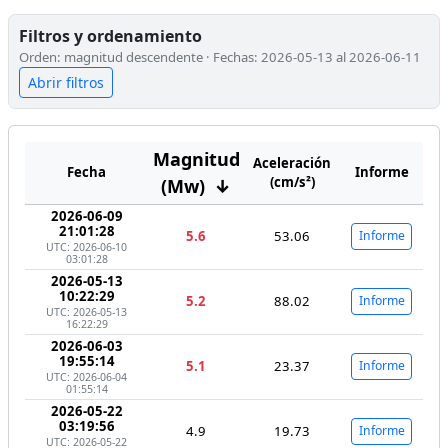
Filtros y ordenamiento
Orden: magnitud descendente · Fechas: 2026-05-13 al 2026-06-11
Abrir filtros
Magnitud
Aceleración
Fecha
Informe
(cm/s²)
(Mw)
↓
2026-06-09
21:01:28
5.6
53.06
Informe
UTC: 2026-06-10
03:01:28
2026-05-13
10:22:29
5.2
88.02
Informe
UTC: 2026-05-13
16:22:29
2026-06-03
19:55:14
5.1
23.37
Informe
UTC: 2026-06-04
01:55:14
2026-05-22
03:19:56
4.9
19.73
Informe
UTC: 2026-05-22