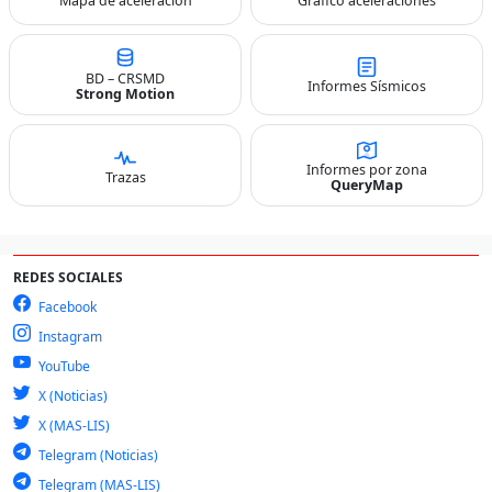
Mapa de aceleración
Gráfico aceleraciones
BD – CRSMD
Informes Sísmicos
Strong Motion
Informes por zona
Trazas
QueryMap
REDES SOCIALES
Facebook
Instagram
YouTube
X (Noticias)
X (MAS-LIS)
Telegram (Noticias)
Telegram (MAS-LIS)