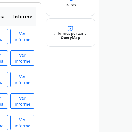
Trazas
pa
Informe
r
Ver
Informes por zona
QueryMap
pa
informe
r
Ver
pa
informe
r
Ver
pa
informe
r
Ver
pa
informe
r
Ver
pa
informe