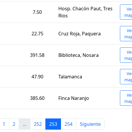
Hosp. Chacón Paut, Tres
Ve
7.50
Rios
ma
Ve
22.75
Cruz Roja, Paquera
ma
Ve
391.58
Biblioteca, Nosara
ma
Ve
47.90
Talamanca
ma
Ve
385.60
Finca Naranjo
ma
1
2
…
252
253
254
Siguiente