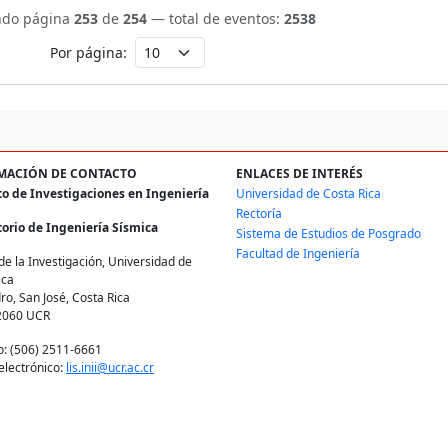
ndo página
253
de
254
— total de eventos:
2538
Por página:
MACIÓN DE CONTACTO
ENLACES DE INTERÉS
to de Investigaciones en Ingeniería
Universidad de Costa Rica
Rectoría
orio de Ingeniería Sísmica
Sistema de Estudios de Posgrado
Facultad de Ingeniería
de la Investigación, Universidad de
ica
ro, San José, Costa Rica
2060 UCR
o: (506) 2511-6661
electrónico:
lis.inii@ucr.ac.cr