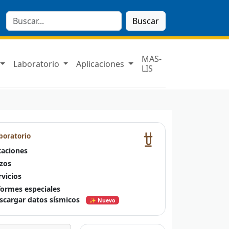
Buscar
MAS-
Laboratorio
Aplicaciones
LIS
boratorio
taciones
zos
rvicios
formes especiales
scargar datos sísmicos
✨ Nuevo