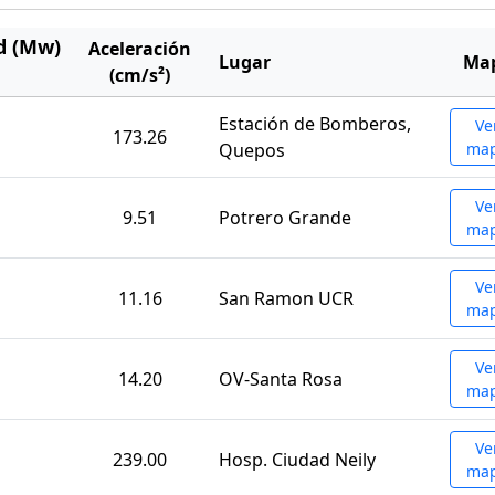
d (Mw)
Aceleración
Lugar
Ma
(cm/s²)
Estación de Bomberos,
Ve
173.26
Quepos
ma
Ve
9.51
Potrero Grande
ma
Ve
11.16
San Ramon UCR
ma
Ve
14.20
OV-Santa Rosa
ma
Ve
239.00
Hosp. Ciudad Neily
ma