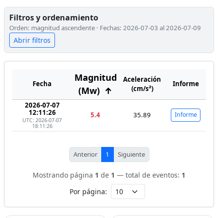
Filtros y ordenamiento
Orden: magnitud ascendente · Fechas: 2026-07-03 al 2026-07-09
Abrir filtros
Magnitud
Aceleración
Fecha
Informe
(cm/s²)
(Mw)
↑
2026-07-07
12:11:26
5.4
35.89
Informe
UTC: 2026-07-07
18:11:26
Anterior
1
Siguiente
Mostrando página
1
de
1
— total de eventos:
1
Por página: