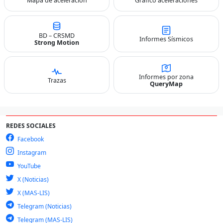
Mapa de aceleración
Gráfico aceleraciones
BD – CRSMD
Informes Sísmicos
Strong Motion
Informes por zona
Trazas
QueryMap
REDES SOCIALES
Facebook
Instagram
YouTube
X (Noticias)
X (MAS-LIS)
Telegram (Noticias)
Telegram (MAS-LIS)