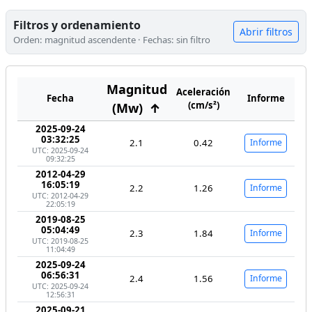
Filtros y ordenamiento
Abrir filtros
Orden: magnitud ascendente · Fechas: sin filtro
Magnitud
Aceleración
Fecha
Informe
(cm/s²)
(Mw)
↑
2025-09-24
03:32:25
2.1
0.42
Informe
UTC: 2025-09-24
09:32:25
2012-04-29
16:05:19
2.2
1.26
Informe
UTC: 2012-04-29
22:05:19
2019-08-25
05:04:49
2.3
1.84
Informe
UTC: 2019-08-25
11:04:49
2025-09-24
06:56:31
2.4
1.56
Informe
UTC: 2025-09-24
12:56:31
2025-09-21