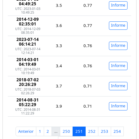
04:49:25
3.5
0.77
Informe
UTC: 2023-01-03
10:49:25
2014-12-09
02:35:01
3.6
0.77
Informe
UTC: 2014-12-09
08:35:01
2023-07-14
06:14:21
3.3
0.76
Informe
UTC: 2023-07-14
12:14:21
2014-03-01
04:19:49
3.4
0.76
Informe
UTC: 2014-03-01
10:19:49
2018-07-02
20:26:29
3.7
0.71
Informe
UTC: 2018-07-03
02:26:29
2014-08-31
05:22:29
3.9
0.71
Informe
UTC: 2014-08-31
11:22:29
Anterior
1
2
…
250
251
252
253
254