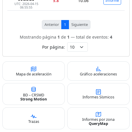
5.8
10.06
Informe
UTC: 2026-04-15
06:55:55
Anterior
1
Siguiente
Mostrando página
1
de
1
— total de eventos:
4
Por página:
Mapa de aceleración
Gráfico aceleraciones
BD – CRSMD
Informes Sísmicos
Strong Motion
Informes por zona
Trazas
QueryMap