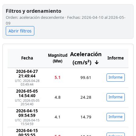
Filtros y ordenamiento
Orden: aceleración descendente · Fechas: 2026-04-10 al 2026-05-
09
Abrir filtros
Aceleración
Magnitud
Fecha
Informe
(Mw)
(cm/s²)
↓
2026-04-27
21:49:44
5.1
99.61
Informe
UTC: 2026-04-28
03:49:44
2026-05-05
14:54:40
4.8
24.28
Informe
UTC: 2026-05-05
20:54:40
2026-04-15
09:54:59
4.1
14.79
Informe
UTC: 2026-04-15
15:54:59
2026-04-15
00:55:55