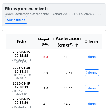
Filtros y ordenamiento
Orden: aceleración ascendente · Fechas: 2026-01-01 al 2026-05-09
Abrir filtros
Aceleración
Magnitud
Fecha
Informe
(Mw)
(cm/s²)
↑
2026-04-15
00:55:55
5.8
10.06
Informe
UTC: 2026-04-15
06:55:55
2026-01-30
20:18:51
2.6
10.61
Informe
UTC: 2026-01-31
02:18:51
2026-01-19
17:38:19
2.6
11.66
Informe
UTC: 2026-01-19
23:38:19
2026-04-15
09:54:59
4.1
14.79
Informe
UTC: 2026-04-15