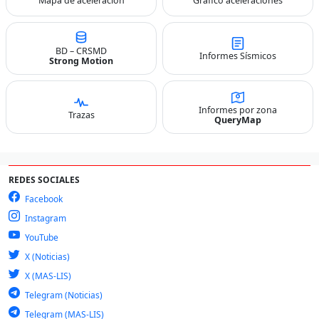
Mapa de aceleración
Gráfico aceleraciones
BD – CRSMD
Informes Sísmicos
Strong Motion
Informes por zona
Trazas
QueryMap
REDES SOCIALES
Facebook
Instagram
YouTube
X (Noticias)
X (MAS-LIS)
Telegram (Noticias)
Telegram (MAS-LIS)