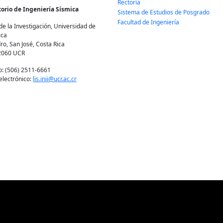
Rectoría
orio de Ingeniería Sísmica
Sistema de Estudios de Posgrado
Facultad de Ingeniería
de la Investigación, Universidad de
ica
ro, San José, Costa Rica
2060 UCR
o: (506) 2511-6661
electrónico:
lis.inii@ucr.ac.cr