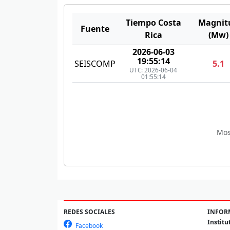
Tiempo Costa
Magnit
Fuente
Rica
(Mw)
2026-06-03
19:55:14
SEISCOMP
5.1
UTC: 2026-06-04
01:55:14
Mos
REDES SOCIALES
INFOR
Institu
Facebook