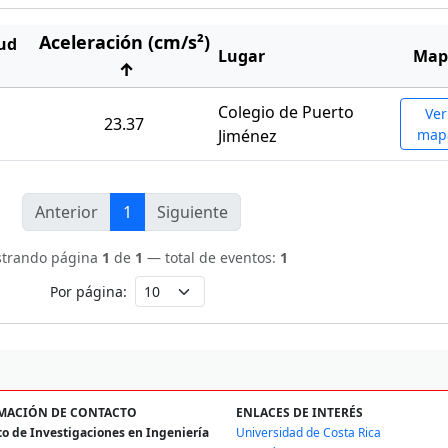
Aceleración (cm/s²)
ud
Lugar
Map
↑
Colegio de Puerto
Ver
23.37
Jiménez
map
Anterior
1
Siguiente
trando página
1
de
1
— total de eventos:
1
Por página:
MACIÓN DE CONTACTO
ENLACES DE INTERÉS
to de Investigaciones en Ingeniería
Universidad de Costa Rica