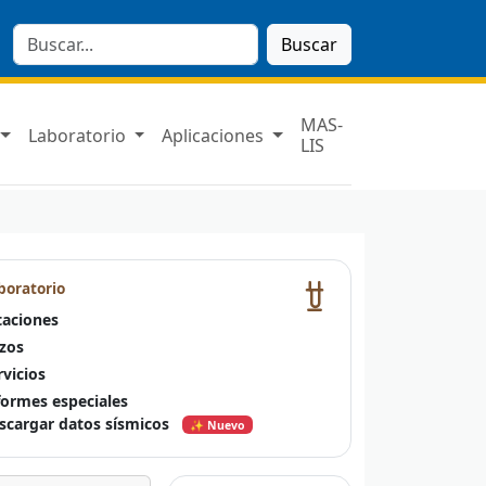
Buscar
MAS-
Laboratorio
Aplicaciones
LIS
boratorio
taciones
zos
rvicios
formes especiales
scargar datos sísmicos
✨ Nuevo