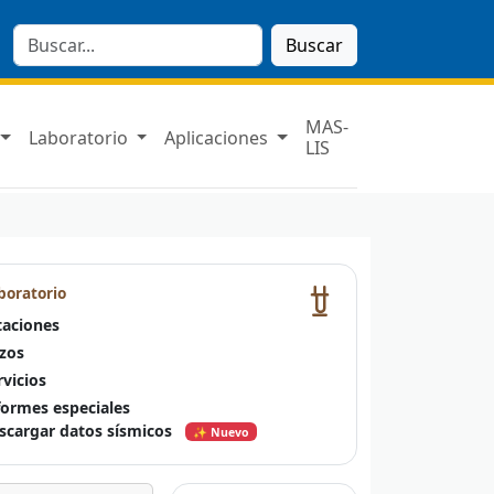
Buscar
MAS-
Laboratorio
Aplicaciones
LIS
boratorio
taciones
zos
rvicios
formes especiales
scargar datos sísmicos
✨ Nuevo