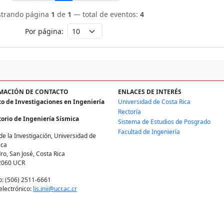
trando página
1
de
1
— total de eventos:
4
Por página:
MACIÓN DE CONTACTO
ENLACES DE INTERÉS
to de Investigaciones en Ingeniería
Universidad de Costa Rica
Rectoría
orio de Ingeniería Sísmica
Sistema de Estudios de Posgrado
Facultad de Ingeniería
de la Investigación, Universidad de
ica
ro, San José, Costa Rica
2060 UCR
o: (506) 2511-6661
electrónico:
lis.inii@ucr.ac.cr