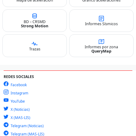
Mapa de aceleración
Gráfico aceleraciones
BD – CRSMD
Informes Sísmicos
Strong Motion
Informes por zona
Trazas
QueryMap
REDES SOCIALES
Facebook
Instagram
YouTube
X (Noticias)
X (MAS-LIS)
Telegram (Noticias)
Telegram (MAS-LIS)