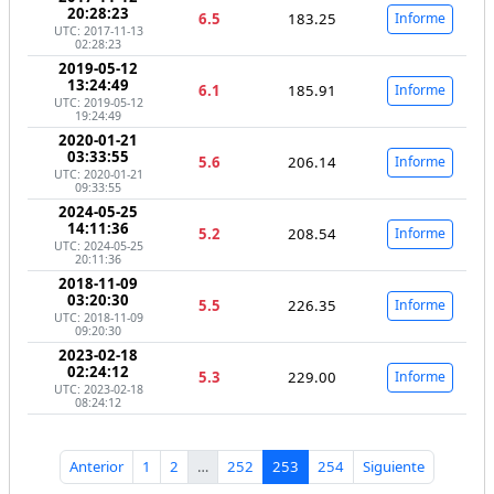
20:28:23
6.5
183.25
Informe
UTC: 2017-11-13
02:28:23
2019-05-12
13:24:49
6.1
185.91
Informe
UTC: 2019-05-12
19:24:49
2020-01-21
03:33:55
5.6
206.14
Informe
UTC: 2020-01-21
09:33:55
2024-05-25
14:11:36
5.2
208.54
Informe
UTC: 2024-05-25
20:11:36
2018-11-09
03:20:30
5.5
226.35
Informe
UTC: 2018-11-09
09:20:30
2023-02-18
02:24:12
5.3
229.00
Informe
UTC: 2023-02-18
08:24:12
Anterior
1
2
…
252
253
254
Siguiente